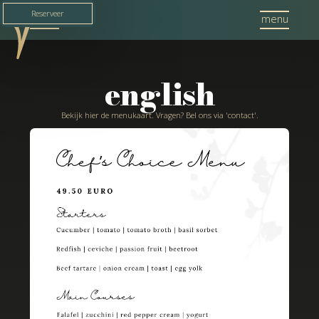
Reserveer
menu
menu
english
Bekijk hier de menukaart. Vragen? Bel ons via 'contact'.